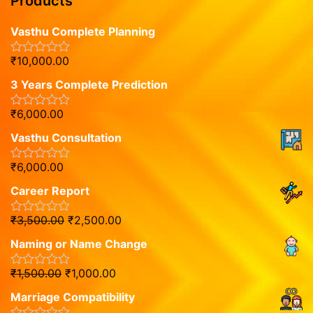
Products
Vasthu Complete Planning
₹
10,000.00
R
a
3 Years Complete Prediction
t
e
d
₹
6,000.00
R
0
a
o
Vasthu Consultation
t
u
e
t
d
o
₹
6,000.00
R
0
f
a
o
5
Career Report
t
u
e
t
d
o
₹
3,500.00
₹
2,500.00
R
0
f
a
o
5
Naming or Name Change
t
u
e
t
d
o
₹
1,500.00
₹
1,000.00
R
0
f
a
o
5
Marriage Compatibility
t
u
e
t