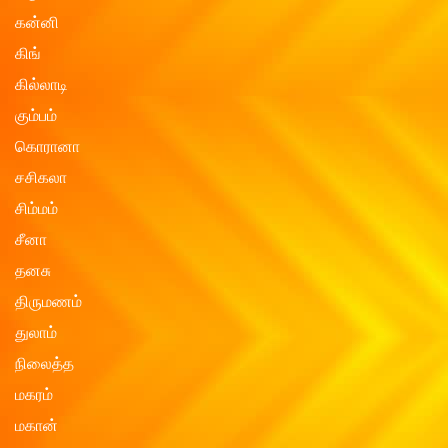
கன்னி
கிங்
கில்லாடி
கும்பம்
கொரானா
சசிகலா
சிம்மம்
சீனா
தனசு
திருமணம்
துலாம்
நிலைத்த
மகரம்
மகான்