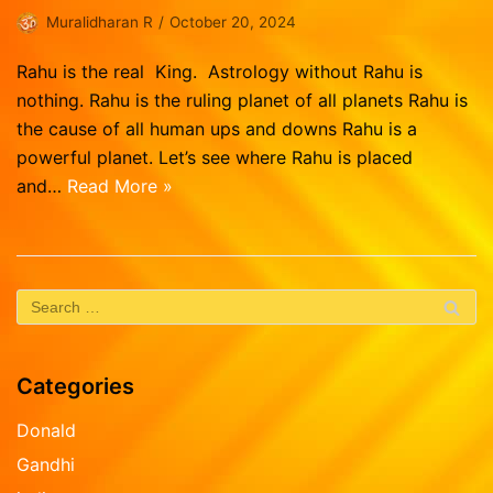
Vasthu Consultation
Viruchigam
Muralidharan R
October 20, 2024
Dhanushu
Rahu is the real King. Astrology without Rahu is
Magaram
nothing. Rahu is the ruling planet of all planets Rahu is
Kumbam
the cause of all human ups and downs Rahu is a
powerful planet. Let’s see where Rahu is placed
Meenam
and…
Read More »
Categories
Donald
Gandhi