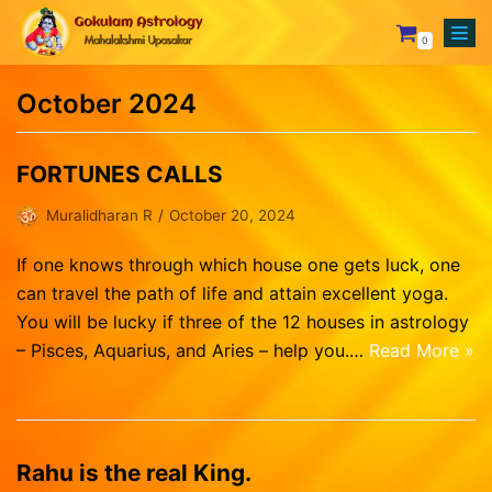
0
Skip
to
October 2024
content
Your Astrologer
Astrology Services
Creating Horoscope
FORTUNES CALLS
Why To Choose Us
General Questions
Mesham
Muralidharan R
October 20, 2024
Rasipalan
Fixing Auspicious Day
Rishabam
If one knows through which house one gets luck, one
Our Achievements
Marriage Compatibility
Mithunam
can travel the path of life and attain excellent yoga.
Orders
You will be lucky if three of the 12 houses in astrology
Track Records
Career Report
Kadagam
Lost password
– Pisces, Aquarius, and Aries – help you.…
Read More »
Testimonials
Naming or Name Change
Simmam
Blog
3 Years Complete Prediction
Kanni
Contact us
Vasthu Complete Planning
Thulaam
Rahu is the real King.