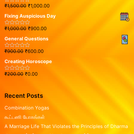
d
o
₹
1,500.00
₹
1,000.00
R
0
f
a
o
5
Fixing Auspicious Day
t
u
e
t
d
o
₹
1,000.00
₹
900.00
R
0
f
a
o
5
General Questions
t
u
e
t
d
o
₹
900.00
₹
600.00
R
0
f
a
o
5
Creating Horoscope
t
u
e
t
d
o
₹
200.00
₹
0.00
R
0
f
a
o
5
t
u
e
t
d
Recent Posts
o
0
f
o
5
Combination Yogas
u
t
கூட்டணி யோகங்கள்
o
f
A Marriage Life That Violates the Principles of Dharma
5