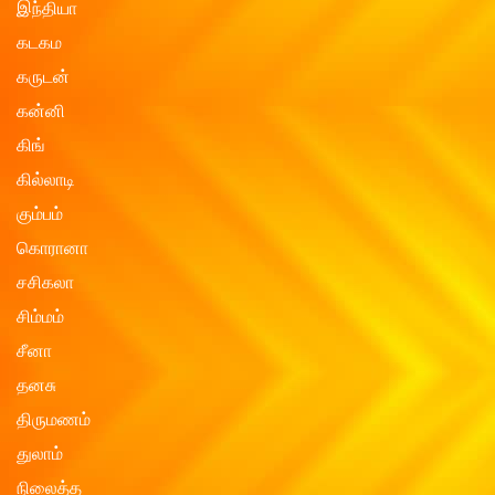
இந்தியா
கடகம
கருடன்
கன்னி
கிங்
கில்லாடி
கும்பம்
கொரானா
சசிகலா
சிம்மம்
சீனா
தனசு
திருமணம்
துலாம்
நிலைத்த