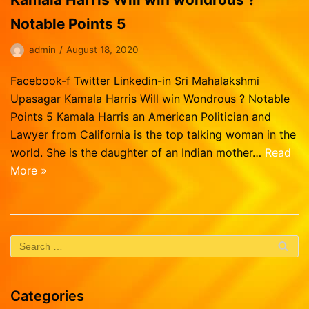
Vasthu Consultation
Viruchigam
Notable Points 5
Dhanushu
admin
August 18, 2020
Magaram
Kumbam
Facebook-f Twitter Linkedin-in Sri Mahalakshmi
Upasagar Kamala Harris Will win Wondrous ? Notable
Meenam
Points 5 Kamala Harris an American Politician and
Lawyer from California is the top talking woman in the
world. She is the daughter of an Indian mother…
Read
More »
Categories