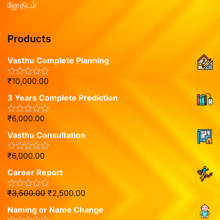
ஜோதிடம்
Products
Vasthu Complete Planning
₹
10,000.00
R
a
3 Years Complete Prediction
t
e
d
₹
6,000.00
R
0
a
o
Vasthu Consultation
t
u
e
t
d
o
₹
6,000.00
R
0
f
a
o
5
Career Report
t
u
e
t
d
o
₹
3,500.00
₹
2,500.00
R
0
f
a
o
5
Naming or Name Change
t
u
e
t