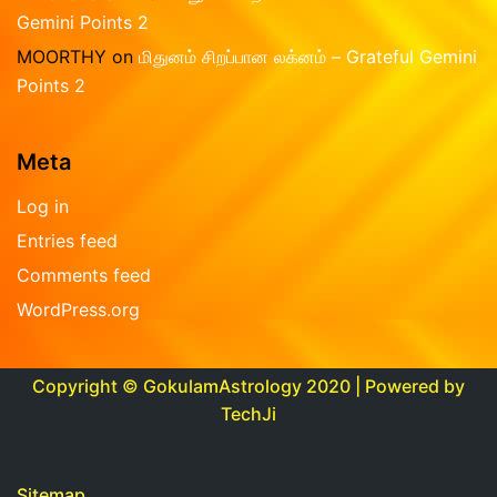
Gemini Points 2
MOORTHY
on
மிதுனம் சிறப்பான லக்னம் – Grateful Gemini
Points 2
Meta
Log in
Entries feed
Comments feed
WordPress.org
Copyright © GokulamAstrology 2020 | Powered by
TechJi
Sitemap