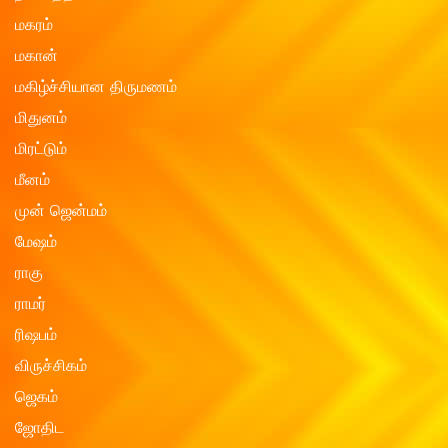
மகரம்
மகான்
மகிழ்ச்சியான திருமணம்
மிதுனம்
மிரட்டும்
மீனம்
முன் ஜென்மம்
மேஷம்
ராகு
ராமர்
ரிஷபம்
விருச்சிகம்
ஜெகம்
ஜோதிட