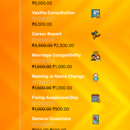
o
₹
6,000.00
R
u
a
t
Vasthu Consultation
t
o
e
f
d
5
₹
6,000.00
R
0
a
o
Career Report
t
u
e
t
d
o
₹
3,500.00
₹
2,500.00
R
0
f
a
o
5
Marriage Compatibility
t
u
e
t
d
o
₹
1,500.00
₹
1,000.00
R
0
f
a
o
5
Naming or Name Change
t
u
e
t
d
o
₹
1,500.00
₹
1,000.00
R
0
f
a
o
5
Fixing Auspicious Day
t
u
e
t
d
o
₹
1,000.00
₹
900.00
R
0
f
a
o
5
General Questions
t
u
e
t
d
o