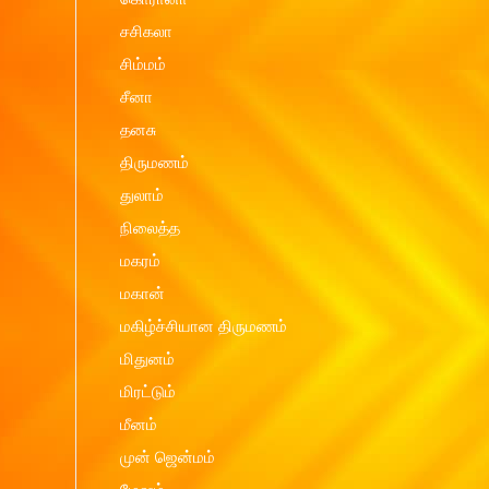
சசிகலா
சிம்மம்
சீனா
தனசு
திருமணம்
துலாம்
நிலைத்த
மகரம்
மகான்
மகிழ்ச்சியான திருமணம்
மிதுனம்
மிரட்டும்
மீனம்
முன் ஜென்மம்