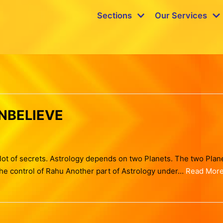
Sections
Our Services
UNBELIEVE
 a lot of secrets. Astrology depends on two Planets. The two Plan
the control of Rahu Another part of Astrology under…
Read More