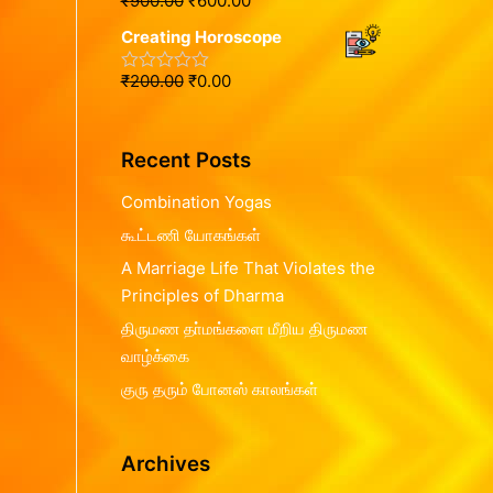
₹
900.00
₹
600.00
R
0
f
a
o
5
Creating Horoscope
t
u
e
t
d
o
₹
200.00
₹
0.00
R
0
f
a
o
5
t
u
e
t
d
o
Recent Posts
0
f
o
5
u
Combination Yogas
t
o
கூட்டணி யோகங்கள்
f
5
A Marriage Life That Violates the
Principles of Dharma
திருமண தா்மங்களை மீறிய திருமண
வாழ்க்கை
குரு தரும் போனஸ் காலங்கள்
Archives