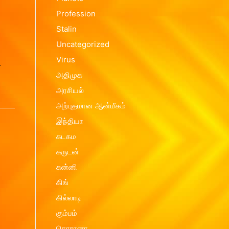
Profession
Contact us
Vasthu Complete Planning
Thulaam
Stalin
Vasthu Consultation
Viruchigam
Uncategorized
Dhanushu
Virus
.
Magaram
அதிமுக
அரசியல்
Kumbam
அற்புதமான ஆன்மீகம்
Meenam
இந்தியா
கடகம
கருடன்
கன்னி
கிங்
கில்லாடி
கும்பம்
கொரானா