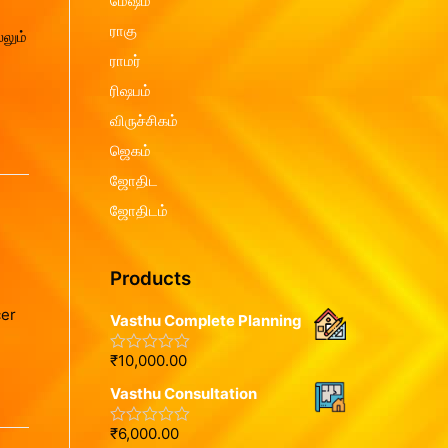
மேஷம்
ராகு
்லும்
ராமர்
ரிஷபம்
விருச்சிகம்
ஜெகம்
ஜோதிட
ஜோதிடம்
Products
cer
Vasthu Complete Planning
₹
10,000.00
R
a
Vasthu Consultation
t
e
d
₹
6,000.00
R
0