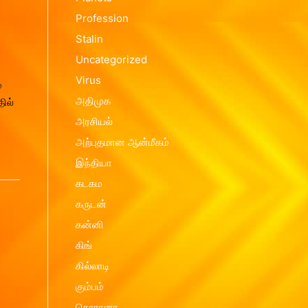
Profession
Contact us
Vasthu Complete Planning
Thulaam
Stalin
Vasthu Consultation
Viruchigam
Uncategorized
Dhanushu
Virus
்
Magaram
அதிமுக
ில்
அரசியல்
Kumbam
அற்புதமான ஆன்மீகம்
Meenam
இந்தியா
கடகம
கருடன்
கன்னி
கிங்
கில்லாடி
கும்பம்
கொரானா