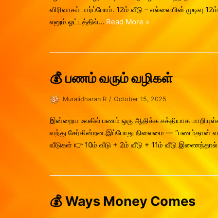
விரிவாகப் பார்ப்போம். 12ம் வீடு – எல்லையின் முடிவு 
எனும் ஓட்டத்தில்…
Read More »
💰 பணம் வரும் வழிகள்
Muralidharan R
October 15, 2025
இன்றைய உலகில் பணம் ஒரு ஆதிக்க சக்தியாக மாறியுள்
வந்து சேர்கின்றன.இப்போது நிலைமை — “பணம்தான் வாழ்
வீடுகள் 👉 10ம் வீடு + 2ம் வீடு + 11ம் வீடு இணைந்த
💰 Ways Money Comes