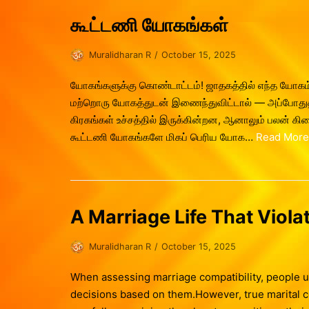
கூட்டணி யோகங்கள்
Muralidharan R
October 15, 2025
யோகங்களுக்கு கொண்டாட்டம்! ஜாதகத்தில் எந்த யோகம்
மற்றொரு யோகத்துடன் இணைந்துவிட்டால் — அப்போதுத
கிரகங்கள் உச்சத்தில் இருக்கின்றன, ஆனாலும் பலன் க
கூட்டணி யோகங்களே மிகப் பெரிய யோக…
Read More
A Marriage Life That Viola
Muralidharan R
October 15, 2025
When assessing marriage compatibility, people us
decisions based on them.However, true marital co