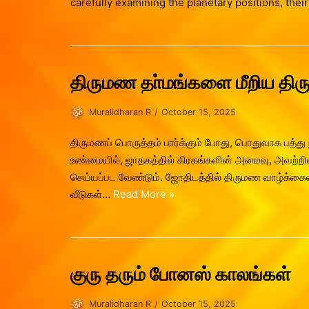
carefully examining the planetary positions, the
திருமண தா்மங்களை மீறிய தி
Muralidharan R
October 15, 2025
திருமணப் பொருத்தம் பார்க்கும் போது, பொதுவாக பத்து நட
உண்மையில், ஜாதகத்தில் கிரகங்களின் அமைவு, அவற்றின் 
செய்யப்பட வேண்டும். ஜோதிடத்தில் திருமண வாழ்க்கைய
வீடுகள்…
Read More »
குரு தரும் போனஸ் காலங்கள்
Muralidharan R
October 15, 2025