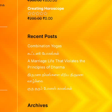
₹
900.00
₹
600.00
R
0
f
்கை
a
o
5
Creating Horoscope
t
u
e
t
d
o
₹
200.00
₹
0.00
R
0
f
a
o
5
t
u
e
t
d
o
Recent Posts
0
f
o
5
u
Combination Yogas
t
o
கூட்டணி யோகங்கள்
f
5
A Marriage Life That Violates the
Principles of Dharma
திருமண தா்மங்களை மீறிய திருமண
வாழ்க்கை
குரு தரும் போனஸ் காலங்கள்
Archives