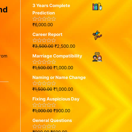
a
o
3 Years Complete
t
u
nd
e
t
Prediction
d
o
0
f
o
5
₹
6,000.00
R
u
a
t
Career Report
t
o
e
f
d
5
₹
3,500.00
₹
2,500.00
R
0
a
o
from
Marriage Compatibility
t
u
e
t
d
o
₹
1,500.00
₹
1,000.00
R
0
f
a
o
5
Naming or Name Change
t
u
e
t
d
o
₹
1,500.00
₹
1,000.00
R
0
f
a
o
5
Fixing Auspicious Day
t
u
e
t
d
o
₹
1,000.00
₹
900.00
R
0
f
a
o
5
General Questions
t
u
e
t
d
o