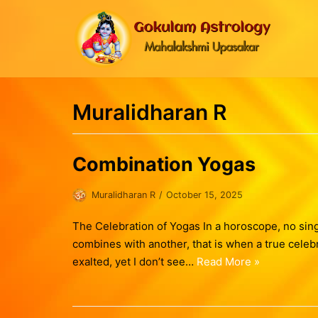
Skip
to
content
Muralidharan R
Combination Yogas
Muralidharan R
October 15, 2025
The Celebration of Yogas In a horoscope, no sin
combines with another, that is when a true cele
exalted, yet I don’t see…
Read More »