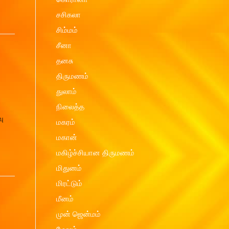
சசிகலா
சிம்மம்
சீனா
தனசு
திருமணம்
துலாம்
நிலைத்த
வு
மகரம்
மகான்
மகிழ்ச்சியான திருமணம்
மிதுனம்
மிரட்டும்
மீனம்
முன் ஜென்மம்