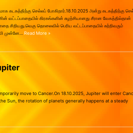
ிகமாக கடகத்திற்கு செல்லப் போகிறார்.18.10.2025 அன்று கடகத்திற்கு செல
னின் வட்டப்பாதையில் கிரகங்களின் சுழற்சியானது சீரான வேகத்தில்தான்
ட்டப்பாதை சிறியது.வெகு தொலைவில் பெரிய வட்டப்பாதையில் சுற்றிவரும்
பூமி முன்னே…
Read More »
piter
temporarily move to Cancer.On 18.10.2025, Jupiter will enter Can
f the Sun, the rotation of planets generally happens at a steady