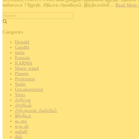
உண்மையா ? ஜோதிட ரீதியாக அலசுவோம். இந்தியாவின்…
Read More 
Search
for:
Categories
Donald
Gandhi
india
Kamala
KARMA
Magic wand
Planets
Profession
Stalin
Uncategorized
Virus
அதிமுக
அரசியல்
அற்புதமான ஆன்மீகம்
இந்தியா
கடகம
கருடன்
கன்னி
கிங்