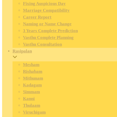
Fixing Auspicious Day
Marriage Compatibility
Career Report
Naming or Name Change
3 Years Complete Prediction
Vasthu Complete Planning
Vasthu Consultation
Rasipalan
Mesham
Rishabam
Mithunam
Kadagam
Simmam
Kanni
Thulaam
Viruchigam