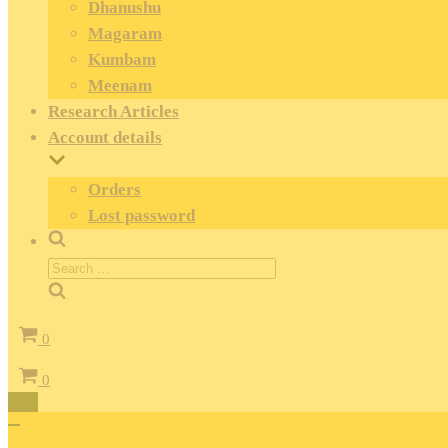
Dhanushu
Magaram
Kumbam
Meenam
Research Articles
Account details
Orders
Lost password
Search
for:
Cart
0
Cart
0
Toggle
Navigation
Toggle
Navigation