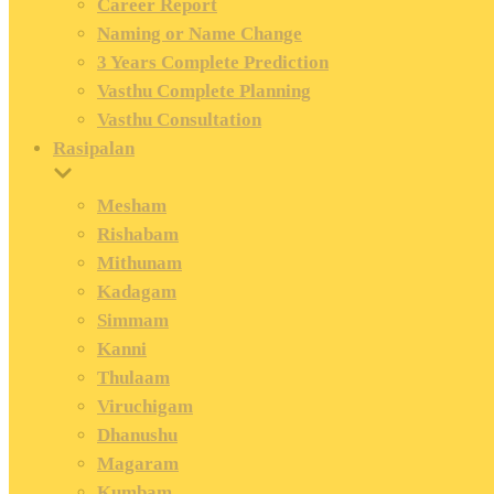
Career Report
Naming or Name Change
3 Years Complete Prediction
Vasthu Complete Planning
Vasthu Consultation
Rasipalan
Mesham
Rishabam
Mithunam
Kadagam
Simmam
Kanni
Thulaam
Viruchigam
Dhanushu
Magaram
Kumbam