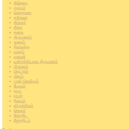
கில்லாடி
கும்பம்
கொரானா
சசிகலா
சிம்மம்
சீனா
தனசு
திருமணம்
துலாம்
நிலைத்த
மகரம்
மகான்
மகிழ்ச்சியான திருமணம்
மிதுனம்
மிரட்டும்
மீனம்
முன் ஜென்மம்
மேஷம்
ராகு
ராமர்
ரிஷபம்
விருச்சிகம்
ஜெகம்
ஜோதிட
ஜோதிடம்