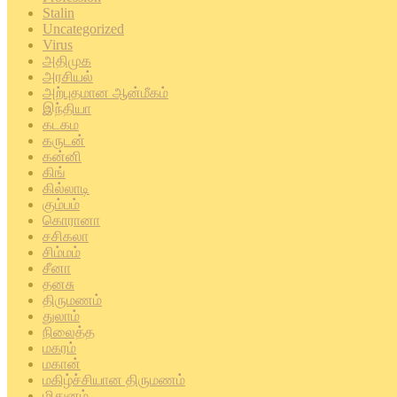
Stalin
Uncategorized
Virus
அதிமுக
அரசியல்
அற்புதமான ஆன்மீகம்
இந்தியா
கடகம
கருடன்
கன்னி
கிங்
கில்லாடி
கும்பம்
கொரானா
சசிகலா
சிம்மம்
சீனா
தனசு
திருமணம்
துலாம்
நிலைத்த
மகரம்
மகான்
மகிழ்ச்சியான திருமணம்
மிதுனம்