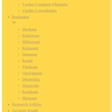
Vasthu Complete Planning
Vasthu Consultation
Rasipalan
Mesham
Rishabam
Mithunam
Kadagam
Simmam
Kanni
Thulaam
Viruchigam
Dhanushu
Magaram
Kumbam
Meenam
Research Articles
Account details