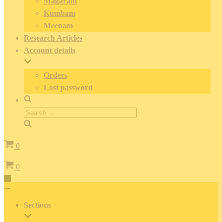
Magaram
Kumbam
Meenam
Research Articles
Account details
Orders
Lost password
Search
for:
Cart
0
Cart
0
Toggle
Navigation
Toggle
Navigation
Sections