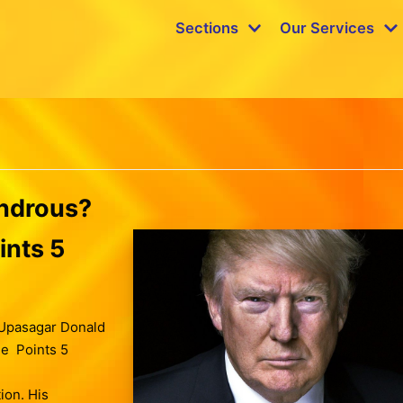
Sections
Our Services
ondrous?
ints 5
 Upasagar Donald
le Points 5
ion. His