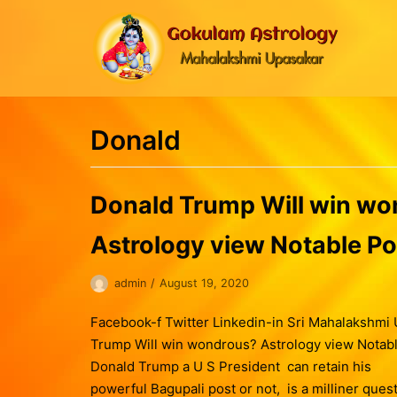
Skip
to
content
Donald
Donald Trump Will win w
Astrology view Notable Po
admin
August 19, 2020
Facebook-f Twitter Linkedin-in Sri Mahalakshmi
Trump Will win wondrous? Astrology view Notab
Donald Trump a U S President can retain his
powerful Bagupali post or not, is a milliner quest