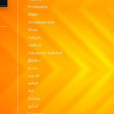
Profession
Contact us
Vasthu Complete Planning
Thulaam
Stalin
Vasthu Consultation
Viruchigam
Uncategorized
Dhanushu
Virus
Magaram
அதிமுக
அரசியல்
Kumbam
அற்புதமான ஆன்மீகம்
Meenam
இந்தியா
கடகம
கருடன்
கன்னி
கிங்
கில்லாடி
கும்பம்
கொரானா