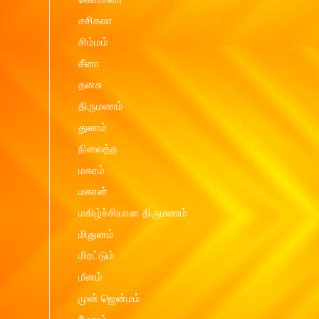
சசிகலா
சிம்மம்
சீனா
தனசு
திருமணம்
துலாம்
நிலைத்த
மகரம்
மகான்
மகிழ்ச்சியான திருமணம்
மிதுனம்
மிரட்டும்
மீனம்
முன் ஜென்மம்