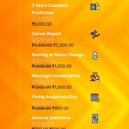
a
o
3 Years Complete
t
u
e
t
Prediction
d
o
0
f
o
5
₹
6,000.00
R
u
a
t
Career Report
t
o
e
f
d
5
₹
3,500.00
₹
2,500.00
R
0
a
o
Naming or Name Change
t
u
e
t
d
o
₹
1,500.00
₹
1,000.00
R
0
f
a
o
5
Marriage Compatibility
t
u
e
t
d
o
₹
1,500.00
₹
1,000.00
R
0
f
a
o
5
Fixing Auspicious Day
t
u
e
t
d
o
₹
1,000.00
₹
900.00
R
0
f
a
o
5
General Questions
t
u
e
t
d
o