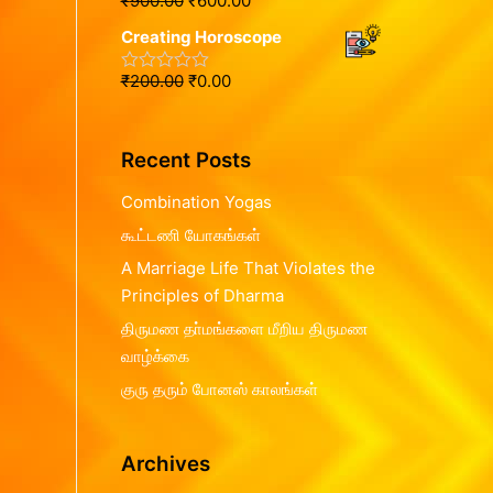
₹
900.00
₹
600.00
R
0
f
a
o
5
Creating Horoscope
t
u
e
t
d
o
₹
200.00
₹
0.00
R
0
f
a
o
5
t
u
e
t
d
o
Recent Posts
0
f
o
5
u
Combination Yogas
t
o
கூட்டணி யோகங்கள்
f
5
A Marriage Life That Violates the
Principles of Dharma
திருமண தா்மங்களை மீறிய திருமண
வாழ்க்கை
குரு தரும் போனஸ் காலங்கள்
Archives