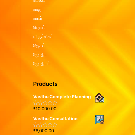
மேஷம்
ராகு
ராமர்
ரிஷபம்
விருச்சிகம்
ஜெகம்
ஜோதிட
ஜோதிடம்
Products
Vasthu Complete Planning
₹
10,000.00
R
a
Vasthu Consultation
t
e
d
₹
6,000.00
R
0