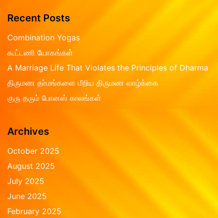
u
e
t
d
Recent Posts
o
0
f
o
5
Combination Yogas
u
t
கூட்டணி யோகங்கள்
o
f
A Marriage Life That Violates the Principles of Dharma
5
திருமண தா்மங்களை மீறிய திருமண வாழ்க்கை
குரு தரும் போனஸ் காலங்கள்
Archives
October 2025
August 2025
July 2025
June 2025
February 2025