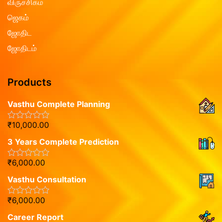
விருச்சிகம்
ஜெகம்
ஜோதிட
ஜோதிடம்
Products
Vasthu Complete Planning
₹
10,000.00
R
a
3 Years Complete Prediction
t
e
d
₹
6,000.00
R
0
a
o
Vasthu Consultation
t
u
e
t
d
o
₹
6,000.00
R
0
f
a
o
5
Career Report
t
u