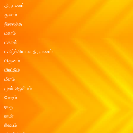
திருமணம்
துலாம்
நிலைத்த
மகரம்
மகான்
மகிழ்ச்சியான திருமணம்
மிதுனம்
மிரட்டும்
மீனம்
முன் ஜென்மம்
மேஷம்
ராகு
ராமர்
ரிஷபம்