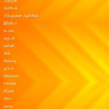
அதிமுக
அரசியல்
அற்புதமான ஆன்மீகம்
இந்தியா
கடகம
கருடன்
கன்னி
கிங்
கில்லாடி
கும்பம்
கொரானா
சசிகலா
சிம்மம்
சீனா
தனசு