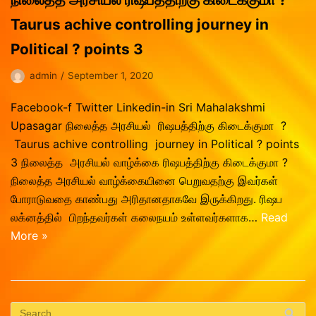
Vasthu Consultation
Viruchigam
Taurus achive controlling journey in
Dhanushu
Political ? points 3
Magaram
admin
September 1, 2020
Kumbam
Meenam
Facebook-f Twitter Linkedin-in Sri Mahalakshmi
Upasagar நிலைத்த அரசியல் ரிஷபத்திற்கு கிடைக்குமா ?
Taurus achive controlling journey in Political ? points
3 நிலைத்த அரசியல் வாழ்க்கை ரிஷபத்திற்கு கிடைக்குமா ?
நிலைத்த அரசியல் வாழ்க்கையினை பெறுவதற்கு இவர்கள்
போராடுவதை காண்பது அரிதானதாகவே இருக்கிறது. ரிஷப
லக்னத்தில் பிறந்தவர்கள் கலைநயம் உள்ளவர்களாக…
Read
More »