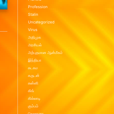
Profession
Contact us
Vasthu Complete Planning
Thulaam
Stalin
Vasthu Consultation
Viruchigam
Uncategorized
Dhanushu
Virus
Magaram
அதிமுக
அரசியல்
Kumbam
அற்புதமான ஆன்மீகம்
Meenam
இந்தியா
கடகம
கருடன்
கன்னி
கிங்
கில்லாடி
கும்பம்
கொரானா