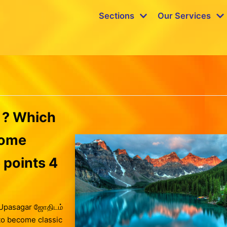
Sections
Our Services
 ? Which
come
 points 4
 Upasagar ஜோதிடம்
to become classic