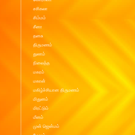
சசிகலா
சிம்மம்
சீனா
தனசு
திருமணம்
துலாம்
நிலைத்த
மகரம்
மகான்
மகிழ்ச்சியான திருமணம்
மிதுனம்
மிரட்டும்
மீனம்
முன் ஜென்மம்