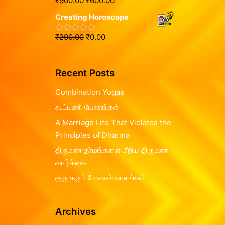
₹
900.00
₹
600.00
R
0
f
a
o
5
Creating Horoscope
t
u
e
t
d
o
₹
200.00
₹
0.00
R
0
f
a
o
5
t
u
e
t
d
o
Recent Posts
0
f
o
5
u
Combination Yogas
t
o
கூட்டணி யோகங்கள்
f
5
A Marriage Life That Violates the
Principles of Dharma
திருமண தா்மங்களை மீறிய திருமண
வாழ்க்கை
குரு தரும் போனஸ் காலங்கள்
Archives