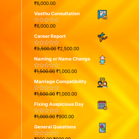
o
₹
6,000.00
R
u
a
t
Vasthu Consultation
t
o
e
f
d
5
₹
6,000.00
R
0
a
o
Career Report
t
u
e
t
d
o
₹
3,500.00
₹
2,500.00
R
0
f
a
o
5
Naming or Name Change
t
u
e
t
d
o
₹
1,500.00
₹
1,000.00
R
0
f
a
o
5
Marriage Compatibility
t
u
e
t
d
o
₹
1,500.00
₹
1,000.00
R
0
f
a
o
5
Fixing Auspicious Day
t
u
e
t
d
o
₹
1,000.00
₹
900.00
R
0
f
a
o
5
General Questions
t
u
e
t
d
o