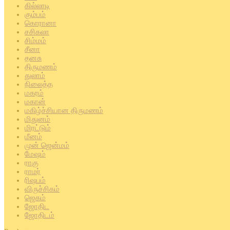
கில்லாடி
கும்பம்
கொரானா
சசிகலா
சிம்மம்
சீனா
தனசு
திருமணம்
துலாம்
நிலைத்த
மகரம்
மகான்
மகிழ்ச்சியான திருமணம்
மிதுனம்
மிரட்டும்
மீனம்
முன் ஜென்மம்
மேஷம்
ராகு
ராமர்
ரிஷபம்
விருச்சிகம்
ஜெகம்
ஜோதிட
ஜோதிடம்