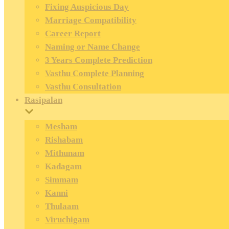
Fixing Auspicious Day
Marriage Compatibility
Career Report
Naming or Name Change
3 Years Complete Prediction
Vasthu Complete Planning
Vasthu Consultation
Rasipalan
Mesham
Rishabam
Mithunam
Kadagam
Simmam
Kanni
Thulaam
Viruchigam