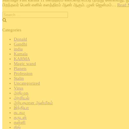
பிறந்தவர் பெண் எனில் களத்திரம் ஆண் ஆகும். முன் ஜென்மம்…
Read 
Search
for:
Categories
Donald
Gandhi
india
Kamala
KARMA
Magic wand
Planets
Profession
Stalin
Uncategorized
Virus
அதிமுக
அரசியல்
அற்புதமான ஆன்மீகம்
இந்தியா
கடகம
கருடன்
கன்னி
கிங்