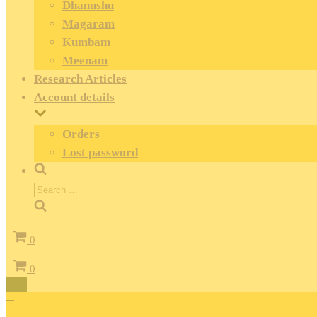
Dhanushu
Magaram
Kumbam
Meenam
Research Articles
Account details
Orders
Lost password
Search
for:
Cart
0
Cart
0
Toggle
Navigation
Toggle
Navigation