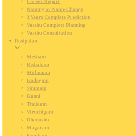
Career Report
Naming or Name Change
3 Years Complete Prediction
Vasthu Complete Planning
Vasthu Consultation
Rasipalan
Mesham
Rishabam
Mithunam
Kadagam
Simmam
Kanni
Thulaam
Viruchigam
Dhanushu
Magaram
Kumbam