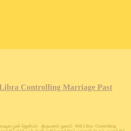
 Libra Controlling Marriage Past
asagar முன் ஜென்மம் திருமணம் துலாம் Will Libra Controlling
துலாத்தில் பிறந்தவர் ஆண் எனில் களத்திரம் மனைவி ஆகும். துலாத்தில்