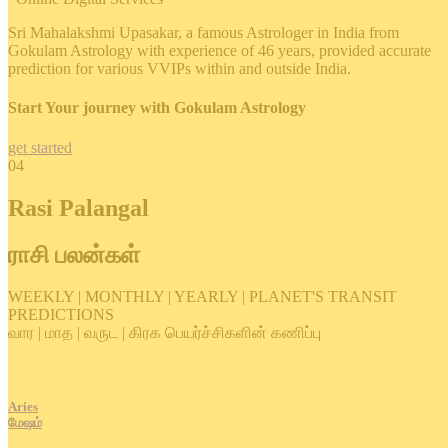
Sri Mahalakshmi Upasakar, a famous Astrologer in India from
Gokulam Astrology with experience of 46 years, provided accurate
prediction for various VVIPs within and outside India.
Start Your journey with Gokulam Astrology
get started
04
Rasi Palangal
ராசி பலன்கள்
WEEKLY | MONTHLY | YEARLY | PLANET'S TRANSIT
PREDICTIONS
வார | மாத | வருட | கிரக பெயர்ச்சிகளின் கணிப்பு
Aries
மேஷம்