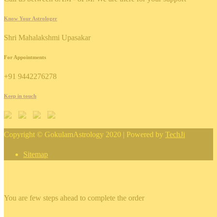
Know Your Astrologer
Shri Mahalakshmi Upasakar
For Appointments
+91 9442276278
Keep in touch
Copyright © GokulamAstrology 2020 | Powered by
TechJi
Sitemap
×
You are few steps ahead to complete the order