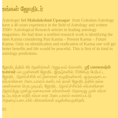
உங்கள் ஜோதிடர்
Astrologer
Sri Mahalakshmi Upasagar
from Gokulam Astrology
have a 46 years experience in the field of Astrology and written
3500+ Astrological Research articles in leading astrology
magazines. He had done a notified research work is identifying the
ones Karma considering Past Karma – Present Karma – Future
Karma. Only on identification and eradication of Karma one will get
better benefits and life would be peaceful. This is first of its kind in
astrology predictions.
ஜோதிடத்தில் 46 ஆண்டுகள் அனுபவம் கொண்ட
ஶ்ரீ மகாலகஷ்மி
உபாசகர்
பல முன்னனி ஜோதிட இதழ்களில் 3500க்கு மேற்பட்ட
ஜோதிட ஆராய்ச்சிக் கட்டுரைகள் எழுதியுள்ளார். ஒருவருடைய
கர்மாவினை அடையாளம் கண்டால் தான் ஜோதிடத்தில் நல்ல
பலன்களை பெற முடியும். ஜோதிட ஆராய்ச்சியில் கர்மாவினை
ஆராய்ந்து மூன்று வகையான கர்மாக்கள் அதாவது முன் கர்மா
நடப்பு கர்மா எதிர் கர்மா என அடையாளம் காணப்பட்டு
அதனடிப்படையில் பரிகாரங்கள் வழங்கிவருகிறார்.
02