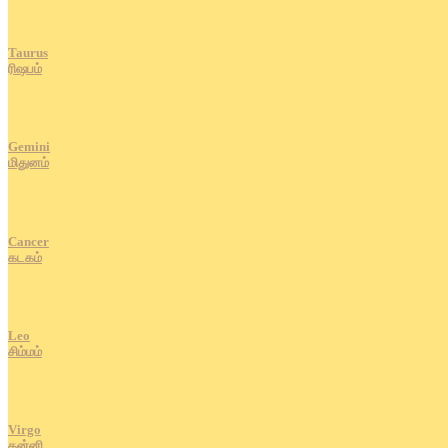
Taurus
ரிஷபம்
Gemini
மிதுனம்
Cancer
கடகம்
Leo
சிம்மம்
Virgo
கன்னி