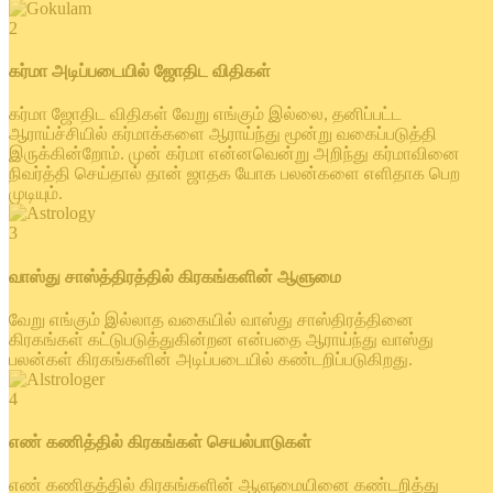
2
கர்மா அடிப்படையில் ஜோதிட விதிகள்
கர்மா ஜோதிட விதிகள் வேறு எங்கும் இல்லை, தனிப்பட்ட
ஆராய்ச்சியில் கர்மாக்களை ஆராய்ந்து மூன்று வகைப்படுத்தி
இருக்கின்றோம். முன் கர்மா என்னவென்று அறிந்து கர்மாவினை
நிவர்த்தி செய்தால் தான் ஜாதக யோக பலன்களை எளிதாக பெற
முடியும்.
3
வாஸ்து சாஸ்த்திரத்தில் கிரகங்களின் ஆளுமை
வேறு எங்கும் இல்லாத வகையில் வாஸ்து சாஸ்திரத்தினை
கிரகங்கள் கட்டுபடுத்துகின்றன என்பதை ஆராய்ந்து வாஸ்து
பலன்கள் கிரகங்களின் அடிப்படையில் கண்டறிப்படுகிறது.
4
எண் கணித்தில் கிரகங்கள் செயல்பாடுகள்
எண் கணிதத்தில் கிரகங்களின் ஆளுமையினை கண்டறித்து