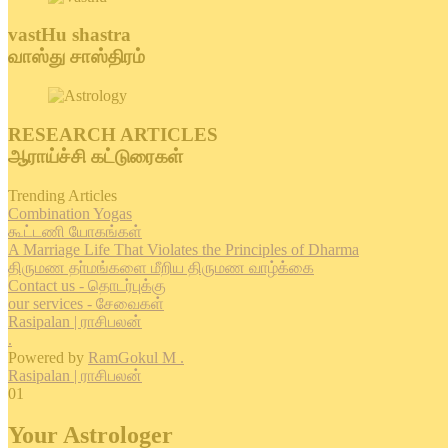
vastHu shastra
வாஸ்து சாஸ்திரம்
RESEARCH ARTICLES
ஆராய்ச்சி கட்டுரைகள்
Trending Articles
Combination Yogas
கூட்டணி யோகங்கள்
A Marriage Life That Violates the Principles of Dharma
திருமண தா்மங்களை மீறிய திருமண வாழ்க்கை
Contact us - தொடர்புக்கு
our services - சேவைகள்
Rasipalan | ராசிபலன்
.
Powered by
RamGokul M .
Rasipalan | ராசிபலன்
01
Your Astrologer