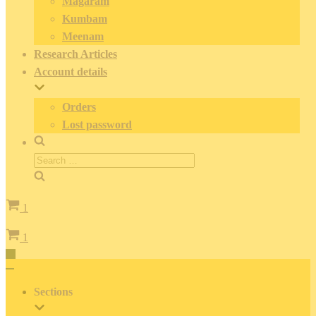
Magaram
Kumbam
Meenam
Research Articles
Account details
Orders
Lost password
Search
for:
Cart
1
Cart
1
Toggle
Navigation
Toggle
Navigation
Sections