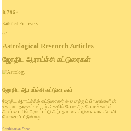
8,796+
Satisfied Followers
07
Astrological Research Articles
ஜோதிட ஆராய்ச்சி கட்டுரைகள்
ஜோதிட ஆராய்ச்சி கட்டுரைகள்
ஜோதிட ஆராய்ச்சிக் கட்டுரைகள் அனைத்தும் பிரபலங்களின்
உதாரண ஜாதகம் மற்றும் அதனில் யோக அவயோகங்களின்
அடிப்படையில் அலசப்பட்டு அற்புதமான கட்டுரைகளாக வெளி
கொணரப்பட்டுள்ளது.
Combination Yogas