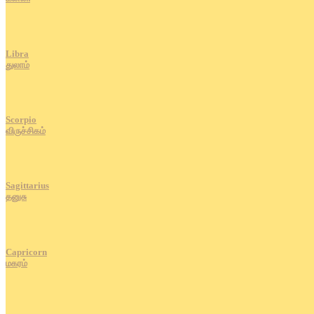
Libra
துலாம்
Scorpio
விருச்சிகம்
Sagittarius
தனுசு
Capricorn
மகரம்