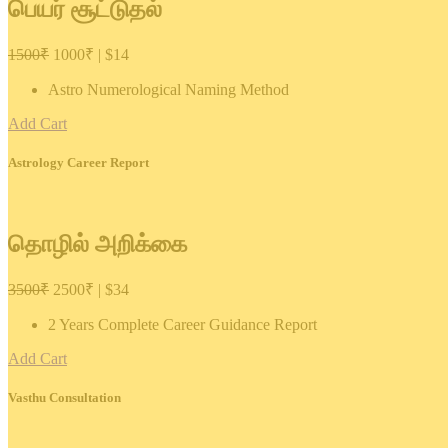
பெயர் சூட்டுதல்
1500₹
1000₹ | $14
Astro Numerological Naming Method
Add Cart
Astrology Career Report
தொழில் அறிக்கை
3500₹
2500₹ | $34
2 Years Complete Career Guidance Report
Add Cart
Vasthu Consultation