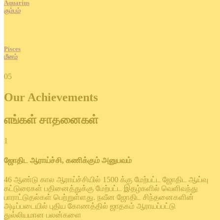
Aquarius
கும்பம்
Pisces
மீனம்
05
Our Achievements
எங்கள் சாதனைகள்
1
ஜோதிட ஆராய்ச்சி, கணிக்கும் அனுபவம்
46 ஆண்டு கால ஆராய்ச்சியில் 1500 க்கு மேற்பட்ட ஜோதிட ஆய்வு
கட்டுரைகள் பதினைத்துக்கு மேற்பட்ட இதழ்களில் வெளிவந்து
பாராட்டுதல்கள் பெற்றுள்ளது. நவீன ஜோதிட சிந்தனைகளின்
அடிப்படையில் புதிய கோணத்தில் ஜாதகம் ஆராயப்பட்டு
துல்லியமான பலன்களை