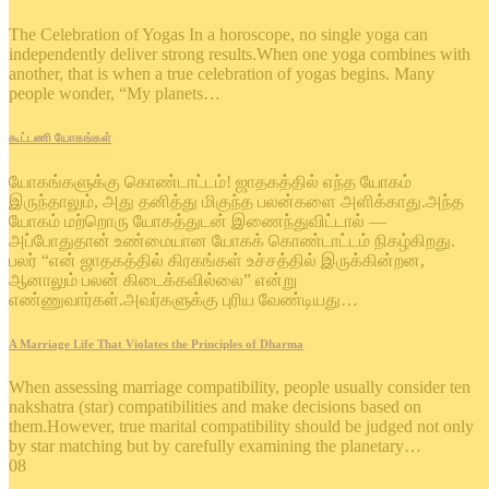
The Celebration of Yogas In a horoscope, no single yoga can
independently deliver strong results.When one yoga combines with
another, that is when a true celebration of yogas begins. Many
people wonder, “My planets…
கூட்டணி யோகங்கள்
யோகங்களுக்கு கொண்டாட்டம்! ஜாதகத்தில் எந்த யோகம்
இருந்தாலும், அது தனித்து மிகுந்த பலன்களை அளிக்காது.அந்த
யோகம் மற்றொரு யோகத்துடன் இணைந்துவிட்டால் —
அப்போதுதான் உண்மையான யோகக் கொண்டாட்டம் நிகழ்கிறது.
பலர் “என் ஜாதகத்தில் கிரகங்கள் உச்சத்தில் இருக்கின்றன,
ஆனாலும் பலன் கிடைக்கவில்லை” என்று
எண்ணுவார்கள்.அவர்களுக்கு புரிய வேண்டியது…
A Marriage Life That Violates the Principles of Dharma
When assessing marriage compatibility, people usually consider ten
nakshatra (star) compatibilities and make decisions based on
them.However, true marital compatibility should be judged not only
by star matching but by carefully examining the planetary…
08