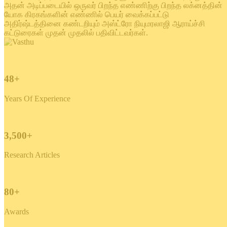
அதன் அடிப்படையில் ஒருவர் பிறந்த எண்ணிற்கு பிறந்த லக்னத்தின்
யோக கிரகங்களின் எண்ணில் பெயர் வைக்கப்பட்டு
அதிர்ஷ்டத்தினை கண்டறியும் அஸ்ட்ரோ நியுமரலாஜி ஆராய்ச்சி
கட்டுரைகள் முதன் முதலில் பதிவிட்டவர்கள்.
48+
Years Of Experience
3,500+
Research Articles
80+
Awards