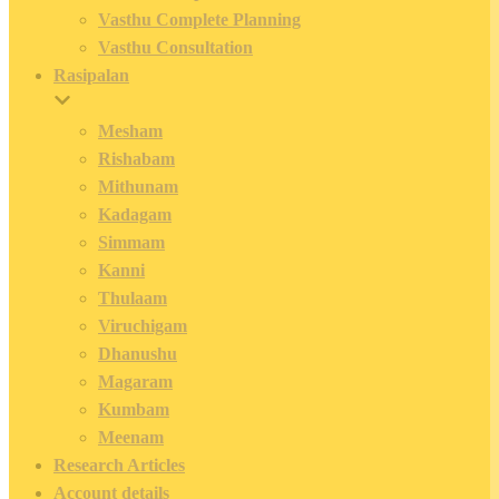
Vasthu Complete Planning
Vasthu Consultation
Rasipalan
Mesham
Rishabam
Mithunam
Kadagam
Simmam
Kanni
Thulaam
Viruchigam
Dhanushu
Magaram
Kumbam
Meenam
Research Articles
Account details