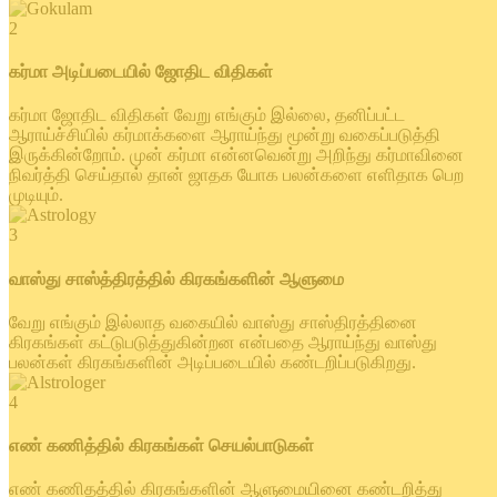
2
கர்மா அடிப்படையில் ஜோதிட விதிகள்
கர்மா ஜோதிட விதிகள் வேறு எங்கும் இல்லை, தனிப்பட்ட
ஆராய்ச்சியில் கர்மாக்களை ஆராய்ந்து மூன்று வகைப்படுத்தி
இருக்கின்றோம். முன் கர்மா என்னவென்று அறிந்து கர்மாவினை
நிவர்த்தி செய்தால் தான் ஜாதக யோக பலன்களை எளிதாக பெற
முடியும்.
3
வாஸ்து சாஸ்த்திரத்தில் கிரகங்களின் ஆளுமை
வேறு எங்கும் இல்லாத வகையில் வாஸ்து சாஸ்திரத்தினை
கிரகங்கள் கட்டுபடுத்துகின்றன என்பதை ஆராய்ந்து வாஸ்து
பலன்கள் கிரகங்களின் அடிப்படையில் கண்டறிப்படுகிறது.
4
எண் கணித்தில் கிரகங்கள் செயல்பாடுகள்
எண் கணிதத்தில் கிரகங்களின் ஆளுமையினை கண்டறித்து