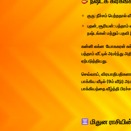
நஷ்டக் கிரகங்
குரு: நீச்சம் பெற்றதால
புதன், சூரியன்: பத்தாம
நஷ்டங்கள் மற்றும் பதவி
கன்னி லக்ன யோககரன் சுக்
பத்தாம் வீட்டில் அமர்ந்த
ஏற்படுத்தியது.
செவ்வாய், விரயாதிபதிகள
பாக்கிய வீடில் (9ம் வீடு) அம
பாக்கியத்தை வீழ்த்தி பிர
மிதுன ராசியின்