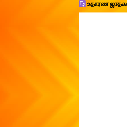
உதாரண ஜாதகம