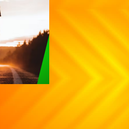
Contact us
Vasthu Complete Planning
Thulaam
Vasthu Consultation
Viruchigam
Dhanushu
Magaram
Kumbam
Meenam