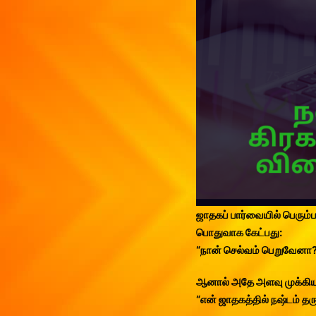
ஜாதகப் பார்வையில் பெரும்
பொதுவாக கேட்பது:
“நான் செல்வம் பெறுவேனா?
ஆனால் அதே அளவு முக்கிய
“என் ஜாதகத்தில் நஷ்டம் த