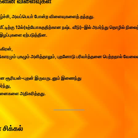
களின் விளைவுகள்
் வீழ்ச்சி, அவப்பெயா் போன்ற விளைவுகளைத் தந்தது.
் வீட்டிற்கு 12ல்(உத்யோகததிற்கான நஷ்ட வீடு)–இல் அமர்ந்து தொழில் நில
 இழப்புகளை ஏற்படுத்தின.
கிரன்,
ு அதிகாரமும் புகழும் அளித்தாலும், புதனோடு பரிவா்த்தனை பெற்றதால் 
ான சூரியன்–புதன் இருவருடனும் இணைந்து
ர்ந்து,
ச்சனைகளை அதிகரித்தது.
 சிக்கல்