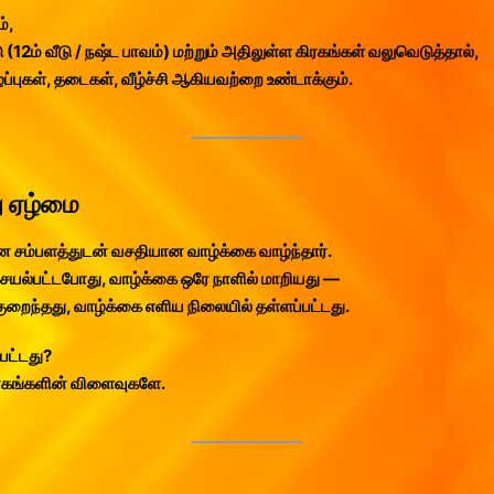
்,
ு (12ம் வீடு / நஷ்ட பாவம்) மற்றும் அதிலுள்ள கிரகங்கள் வலுவெடுத்தால்,
ழப்புகள், தடைகள், வீழ்ச்சி ஆகியவற்றை உண்டாக்கும்.
ு ஏழ்மை
ன சம்பளத்துடன் வசதியான வாழ்க்கை வாழ்ந்தார்.
செயல்பட்டபோது, வாழ்க்கை ஒரே நாளில் மாறியது —
ுறைந்தது, வாழ்க்கை எளிய நிலையில் தள்ளப்பட்டது.
்பட்டது?
ிரகங்களின் விளைவுகளே.