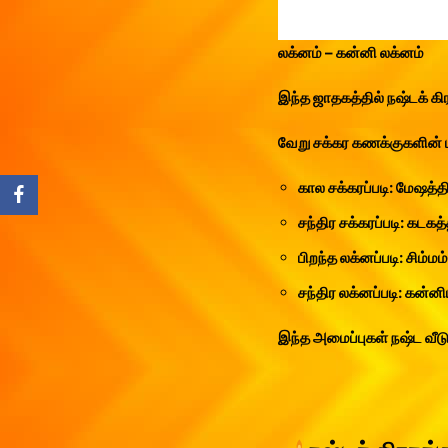
லக்னம் – கன்னி லக்னம்
இந்த ஜாதகத்தில் நஷ்டக் கிர
வேறு சக்கர கணக்குகளின் ப
கால சக்கரப்படி: மேஷத்திற
சந்திர சக்கரப்படி: கடகத்
பிறந்த லக்னப்படி: சிம்மம
சந்திர லக்னப்படி: கன்னிய
இந்த அமைப்புகள் நஷ்ட வீடு