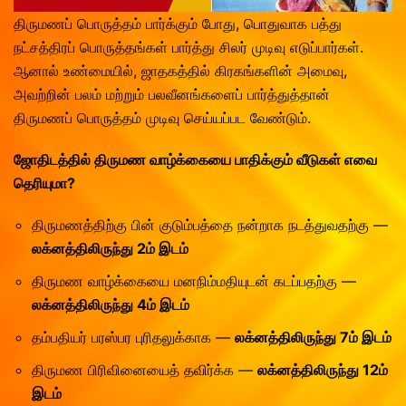
Vasthu Consultation
Viruchigam
திருமணப் பொருத்தம் பார்க்கும் போது, பொதுவாக பத்து
Dhanushu
நட்சத்திரப் பொருத்தங்கள் பார்த்து சிலர் முடிவு எடுப்பார்கள்.
Magaram
ஆனால் உண்மையில், ஜாதகத்தில் கிரகங்களின் அமைவு,
அவற்றின் பலம் மற்றும் பலவீனங்களைப் பார்த்துத்தான்
Kumbam
திருமணப் பொருத்தம் முடிவு செய்யப்பட வேண்டும்.
Meenam
ஜோதிடத்தில் திருமண வாழ்க்கையை பாதிக்கும் வீடுகள் எவை
தெரியுமா?
திருமணத்திற்கு பின் குடும்பத்தை நன்றாக நடத்துவதற்கு —
லக்னத்திலிருந்து 2ம் இடம்
திருமண வாழ்க்கையை மனநிம்மதியுடன் கடப்பதற்கு —
லக்னத்திலிருந்து 4ம் இடம்
தம்பதியர் பரஸ்பர புரிதலுக்காக —
லக்னத்திலிருந்து 7ம் இடம்
திருமண பிரிவினையைத் தவிர்க்க —
லக்னத்திலிருந்து 12ம்
இடம்