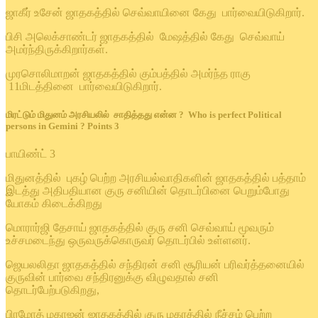
ஜாகீர் உசேன் ஜாதகத்தில் செவ்வாயினை கேது பார்வையிடுகிறார்.
பிசி அலெக்சாண்டர் ஜாதகத்தில் மேஷத்தில் கேது செவ்வாய்
அமர்ந்திருக்கிறார்கள்.
முரசொலிமாறன் ஜாதகத்தில் கும்பத்தில் அமர்ந்த ராகு
11மிடத்தினை பார்வையிடுகிறார்.
மிரட்டும் மிதுனம் அரசியலில் சாதித்தது என்ன ? Who is perfect Political
persons in Gemini ? Points 3
பாயிண்ட் 3
மிதுனத்தில் புகழ் பெற்ற அரசியல்வாதிகளின் ஜாதகத்தில் பத்தாம்
இடத்து அதிபதியான குரு சனியின் தொடர்பினை பெறும்போது
யோகம் கிடைக்கிறது
மொரார்ஜி தேசாய் ஜாதகத்தில் குரு சனி செவ்வாய் மூவரும்
உச்சமடைந்து ஒருவருக்கொருவர் தொடர்பில் உள்ளனர்.
ஜெயலலிதா ஜாதகத்தில் சந்திரன் சனி சூரியன் பரிவர்த்தனையில்
குருவின் பார்வை சந்திரனுக்கு விழுவதால் சனி
தொடர்பேற்படுகிறது,
பிரமோத் மகாஜன் ஜாதகத்தில் குரு மகரத்தில் நீச்சம் பெற்ற