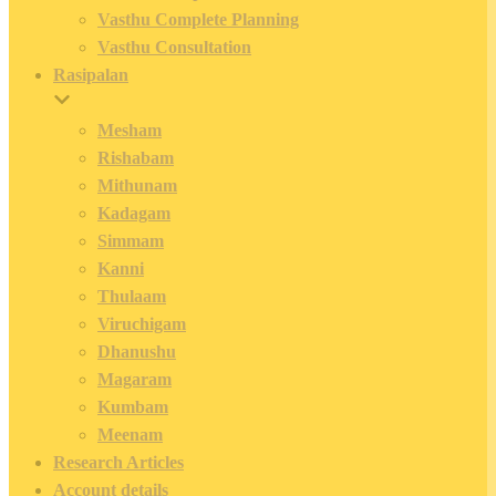
Vasthu Complete Planning
Vasthu Consultation
Rasipalan
Mesham
Rishabam
Mithunam
Kadagam
Simmam
Kanni
Thulaam
Viruchigam
Dhanushu
Magaram
Kumbam
Meenam
Research Articles
Account details