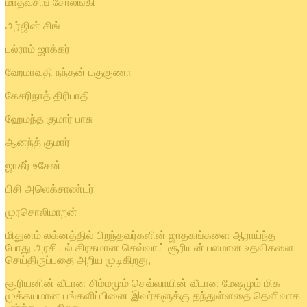
மாதவ்சிங் சோலங்கி
அர்ஜின் சிங்
பல்ராம் ஜாக்கர்
ஹேமாவதி நந்தன் பகுகுணா
கேசரிநாத் திரிபாதி
ஹேமந்த குமார் பாசு
ஆனந்த் குமார்
ஜாகீர் உசேன்
பிசி அலெக்சாண்டர்
முரசொலிமாறன்
மிதுனம் லக்னத்தில் பிறந்தவர்களின் ஜாதகங்களை ஆராய்ந்த
போது அரசியல் கிரகமான செவ்வாய் சூரியன் பலமான உதவிகளை
செய்திருப்பதை அறிய முடிகிறது,
சூரியனின் வீடான சிம்மமும் செவ்வாயின் வீடான மேஷமும் மிக
முக்கயமான பங்களிப்பினை இவர்களுக்கு தந்துள்ளதை தெளிவாக