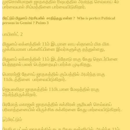
முரசொலிமாறன் ஜாதகத்தில் ரிஷபத்தில் அமர்ந்த செவ்வாய் 4ம்
பார்வையால் சிம்மத்தினை பார்வையிடுகிறார்.
மிரட்டும் மிதுனம் அரசியலில் சாதித்தது என்ன ? Who is perfect Political
persons in Gemini ? Points 3
பாயிண்ட் 2
மிதுனம் லக்னத்தின் 11ம் இடமான லாப ஸ்தானம் மிக மிக
முக்கியமான பங்களிப்பினை இவர்களுக்கு தந்துள்ளது,
மிதுனம் லக்னத்தின் 11ம் இடத்தோடு ராகு கேது தொடர்பினை
பெற்றதால் பலன் பெற்றதையும் பார்க்க முடிகிறது,
மொரார்ஜி தேசாய் ஜாதகத்தில் கும்பத்தில் அமர்ந்த ராகு
11மிடத்தினை பார்வையிடுகிறார்.
ஜெயலலிதா ஜாதகத்தில் 11மிடமான மேஷத்தில் ராகு
அமர்ந்திருக்கிறார்.
பிரமோத் மகாஜன் ஜாதகத்தில் சுக்கிரன் சூரியன் செவ்வாய்
பரிவாத்தனையில் விருச்சிக சுக்கிரனை கேது பார்வையிடுகிறார்.
பிரதிபா பட்டீல் ஜாதகத்தில் கடக கேது கன்னியில் அமர்ந்த 11ம்