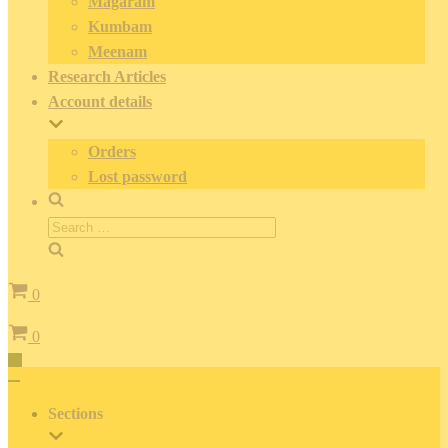
Magaram
Kumbam
Meenam
Research Articles
Account details
Orders
Lost password
Search
for:
Cart
0
Cart
0
Toggle
Navigation
Toggle
Navigation
Sections