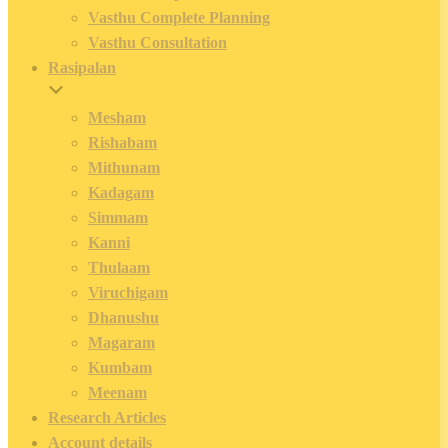
Vasthu Complete Planning
Vasthu Consultation
Rasipalan
Mesham
Rishabam
Mithunam
Kadagam
Simmam
Kanni
Thulaam
Viruchigam
Dhanushu
Magaram
Kumbam
Meenam
Research Articles
Account details