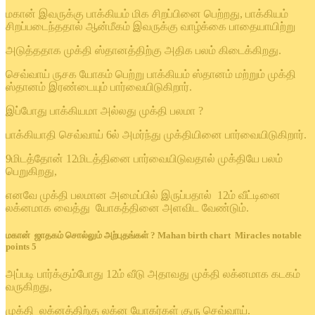
மகான் இவருக்கு பாக்கியம் மிக சிறப்பினை பெற்றது, பாக்கியம்
சிறப்படைந்ததால் ஆன்மீகம் இவருக்கு வாழ்க்கை பாதையாயிற்று
அடுத்ததாக முக்தி ஸ்தானத்திற்கு அதிக பலம் கிடைக்கிறது.
செவ்வாய் ருசக யோகம் பெற்று பாக்கியம் ஸ்தானம் மற்றும் முக்தி
ஸ்தானம் இரண்டையும் பார்வையிடுகிறார்.
இப்போது பாக்கியமா அல்லது முக்தி பலமா ?
பாக்கியாதி செவ்வாய் 6ல் அமர்ந்து முக்தியினை பார்வையிடுகிறார்.
9மிடத்தோன் 12மிடத்தினை பார்வையிடுவதால் முக்தியே பலம்
பெறுகிறது,
எனவே முக்தி பலமான அமைப்பில் இருப்பதால் 12ம் வீட்டினை
லக்னமாக வைத்து யோகத்தினை அளவிட வேண்டும்.
மகான் ஜாதகம் சொல்லும் அற்புதங்கள் ? Mahan birth chart Miracles notable
points 5
அப்படி பார்க்கும்போது 12ம் வீடு அதாவது முக்தி லக்னமாக கடகம்
வருகிறது,
முக்தி லக்னத்திற்கு லக்ன யோகர்கள் குரு செவ்வாய்.