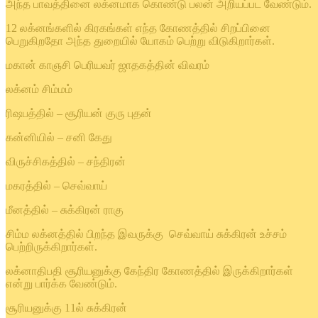
அந்த பாவத்தினை லக்னமாக கொண்டு பலன் அறியப்பட வேண்டும்.
12 லக்னங்களில் கிரகங்கள் எந்த கோணத்தில் சிறப்பினை
பெறுகிறதோ அந்த துறையில் யோகம் பெற்று விடுகிறார்கள்.
மகான் காஞசி பெரியவர் ஜாதகத்தின் விவரம்
லக்னம் சிம்மம்
ரிஷபத்தில் – சூரியன் குரு புதன்
கன்னியில் – சனி கேது
விருச்சிகத்தில் – சந்திரன்
மகரத்தில் – செவ்வாய்
மீனத்தில் – சுக்கிரன் ராகு
சிம்ம லக்னத்தில் பிறந்த இவருக்கு செவ்வாய் சுக்கிரன் உச்சம்
பெற்றிருக்கிறார்கள்.
லக்னாதிபதி சூரியனுக்கு கேந்திர கோணத்தில் இருக்கிறார்கள்
என்று பார்க்க வேண்டும்.
சூரியனுக்கு 11ல் சுக்கிரன்