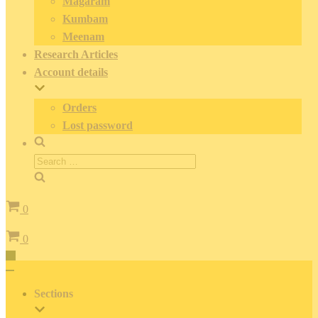
Magaram
Kumbam
Meenam
Research Articles
Account details
Orders
Lost password
Search
for:
Cart
0
Cart
0
Toggle
Navigation
Toggle
Navigation
Sections