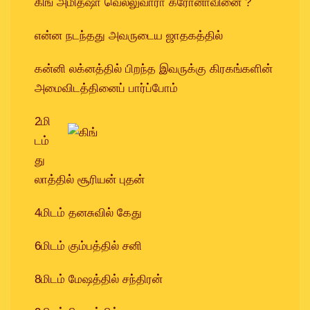
கிங் அமித்ஷா வெல்லுவாரா கரோனாவினை ?
Dhanushu
என்ன நடந்தது அவருடைய ஜாதகத்தில்
Magaram
Kumbam
கன்னி லக்னத்தில் பிறந்த இவருக்கு கிரகங்களின்
அமைவிடத்தினைப் பார்ப்போம்
Meenam
2மி
டம்
து
லாத்தில் சூரியன் புதன்
4மிடம் தனசுவில் கேது
6மிடம் கும்பத்தில் சனி
8மிடம் மேஷத்தில் சந்திரன்