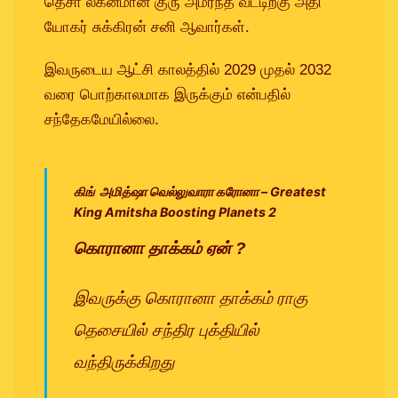
தெசா லக்னமான குரு அமர்ந்த வீட்டிற்கு அதி
யோகர் சுக்கிரன் சனி ஆவார்கள்.
இவருடைய ஆட்சி காலத்தில் 2029 முதல் 2032
வரை பொற்காலமாக இருக்கும் என்பதில்
சந்தேகமேயில்லை.
கிங் அமித்ஷா வெல்லுவாரா கரோனா – Greatest
King Amitsha Boosting Planets 2
கொரானா தாக்கம் ஏன் ?
இவருக்கு கொரானா தாக்கம் ராகு
தெசையில் சந்திர புக்தியில்
வந்திருக்கிறது