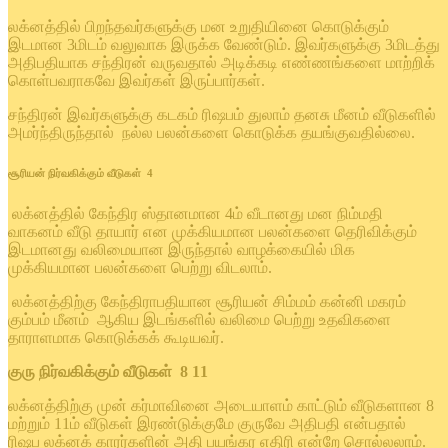
லக்னத்தில் பிறந்தவர்களுக்கு மன உறுதியினை கொடுக்கும்
இடமான 3மிடம் வலுவாக இருக்க வேண்டும். இவர்களுக்கு 3மிடத்து
அதிபதியாக சந்திரன் வருவதால் அடிக்கடி எண்ணங்களை மாற்றிக்
கொள்பவராகவே இவர்கள் இருப்பார்கள்.
சந்திரன் இவர்களுக்கு கடகம் ரிஷபம் துலாம் தனசு மீனம் வீடுகளில்
அமர்ந்திருந்தால் நல்ல பலன்களை கொடுக்க தயங்குவதில்லை.
சூரியன் நிர்வகிக்கும் வீடுகள் 4
லக்னத்தில் கேந்திர ஸ்தானமான 4ம் வீடானது மன நிம்மதி
வாகனம் வீடு தாயார் என முக்கியமான பலன்களை தெரிவிக்கும்
இடமானது வலிமையான இருந்தால் வாழக்கையில் மிக
முக்கியமான பலன்களை பெற்று விடலாம்.
லக்னத்திற்கு கேந்திராபதியான சூரியன் சிம்மம் கன்னி மகரம்
கும்பம் மீனம் ஆகிய இடங்களில் வலிமை பெற்று உதவிகளை
தாராளமாக கொடுக்கக் கூடியவர்.
குரு நிர்வகிக்கும் வீடுகள் 8 11
லக்னத்திற்கு முன் கர்மாவினை அடையாளம் காட்டும் வீடுகளான 8
மற்றும் 11ம் வீடுகள் இரண்டுக்குமே குருவே அதிபதி என்பதால்
ரிஷப லக்னக் காரர்களின் அதி பயங்கர எதிரி என்றே சொல்லலாம்.