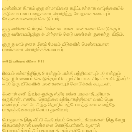
முன்கர்மா கிரகம் குரு கர்மாவினை கழிப்பதற்காக வாழ்க்கையில்
கடுமையான பாதைகளை கொடுத்து சோதனைகளையும்
வேதனைகளையும் கொடுப்பார்.
குரு வலிமை பெற்றால் பின்னடைவான பலன்களை கொடுக்கும்.
குரு வலிமையிழந்து அமர்ந்தால் கெடு பலன்கள் குறைந்து விடும்.
குரு துலாம் தனசு மீனம் மேஷம் வீடுகளில் மென்மையான
பலன்களை கொடுக்கக்கூடியவர்.
சனி நிர்வகிக்கும் வீடுகள் 8 11
ரிஷபம் லக்னத்திற்கு 9 என்னும் பாக்கியத்தினையும் 10 என்னும்
தொழிலினையும் கொடுக்கும் மிக முக்கியமான கிரகம் சனி. இவர் 9
– 10 இரு வீடுகளின் பலன்களையும் கொடுக்கக் கூடியவர்.
ஆனால் சனி இவர்களுக்கு ஸ்திர லக்ன பாதகாதிபதியாக
வருகிறார். எனவே தொழிலை உத்யோகத்தினை வளம் பெற
வைக்கும் சனியே அந்த தொழில் உத்யோகத்தினை வைத்தே
பாதகத்தினையும் செய்ய துணிவார்.
பொதுவாக இரு வீட்டு ஆதிபத்யம் கொண்ட கிரகங்கள் இரு வேறு
விதமாகத்தான் பலன்களை கொடுப்பார்கள். ஆனால்
யோகமளிக்கும் அற்புதமான கிரகம் சனியேயாவார்.