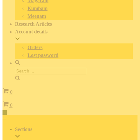
Magaram
Kumbam
Meenam
Research Articles
Account details
Orders
Lost password
Search
for:
Cart
0
Cart
0
Toggle
Navigation
Toggle
Navigation
Sections