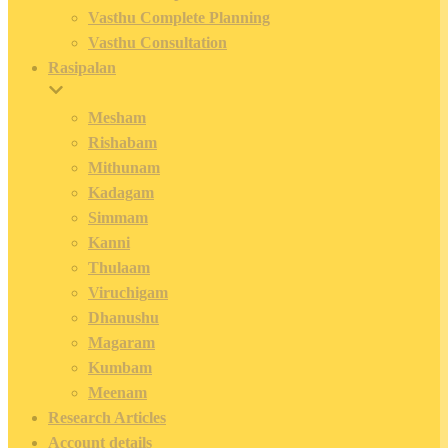
Vasthu Complete Planning
Vasthu Consultation
Rasipalan
Mesham
Rishabam
Mithunam
Kadagam
Simmam
Kanni
Thulaam
Viruchigam
Dhanushu
Magaram
Kumbam
Meenam
Research Articles
Account details