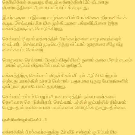
தெரிவிக்கக் கூடியது, ரிஷபம் லக்னத்தின்12ம் வீடானது
விரையத்தினை அடையாளம் கட்டக் கூடியது,
இவர்களுடைய இல்லற வாழ்க்கையின் போக்கினை தீர்மானிக்கக்
கூடிய செவ்வாய் மிக மிக முக்கியமான பங்களிப்பினை இந்த
லக்னத்தாருக்கு கொடுக்கிறது,
செவ்வாய் ரிஷபம் லக்னத்தில் பிறந்தவர்களை வாழ வைக்கவும்
வைப்பார். செவ்வாய் முடிவெடுத்து விட்டால் ஜாதகரை கீழே வீழ
வைக்கவும் செய்வார்.
பொதுவாக செவ்வாய் மேஷம் விருச்சிகம் துலாம் தனசு மீனம் கடகம்
மகரம் கும்பம் வீடுகளில் பலம் பெறகிறார்.
லக்னத்திற்கு செவ்வாய் விருச்சிகம் வீட்டில் ஆட்சி பெற்றால்
அல்லது மகரத்தில் உச்சம் பெற்றால் பஞசமகா புருஷ யோகங்களில்
ஒன்றான ருசகயோகம் தருகிறது.
செவ்வாய் உச்சம் பெறும் வீடான மகரத்தில் நல்ல பலன்களை
தெளிவாக கொடுக்கிறார். செவ்வாய் பத்தில் கும்பத்தில் திக்பலம்
பெறுவதால் வலிமையான பலன்களை கொடுக்க தவறுவதில்லை.
புதன் நிர்வகிக்கும் வீடுகள் 2 – 5
லக்னத்தில் பிறந்தவர்களுக்கு 2ம் வீடு என்னும் குடும்பம் மிக