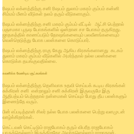
ரிஷபம் லக்னத்திற்கு சனி ரிஷபம் துலாம் மகரம் கும்பம் கன்னி
சிம்மம் மீனம் வீடுகள் நலம் தரும் வீடுகளாகும்.
ரிஷபம் லக்னத்திற்கு சனி மகரம் கும்பம் வீட்டில் ஆட்சி பெற்றால்
பஞசமகா புருஷ யோகங்களில் ஒன்றான சச யோகம் தருகிறது.
ஜாதகத்தில் காணப்படும் தோஷங்களையும் பலவீனங்களையும்
வென்றெடுத்து யோக பலன்களை கொடுப்பார்.
ரிஷபம் லக்னத்திற்கு ராகு கேது ஆகிய கிரகங்களானது கடகம்
துலாம் மகரம் கும்பம் வீடுகளில் அமர்ந்தால் நல்ல பலன்களை
கொடுக்க தயங்குவதில்லை.
கவனிக்க வேண்டிய சூட்சுமங்கள்
ரிஷபம் லக்னத்திற்கு தெளிவாக உதவி செய்யக் கூடிய கிரகங்கள்
சுக்கிரன் சனி என்றாலும் சனி சுக்கிரன் இருவருமே இரு
ஆதிபத்யம் பெற்றதால் நன்மைகள் செய்யும் போது தீய பலன்களும்
இணைந்தே வரும்.
பின் எப்படித்தான் சிலர் நல்ல யோக பலன்களை பெற்று வளமுடன்
வாழ்க்கிறார்கள்.
கெட்டவன் கெட்டிடும் ராஜயோகம் தரும் விபரீத ராஜயோகம்
யாருக்கெல்லாம் இருக்கிறதோ அவர்களெல்லாம் ராஜாதான்.