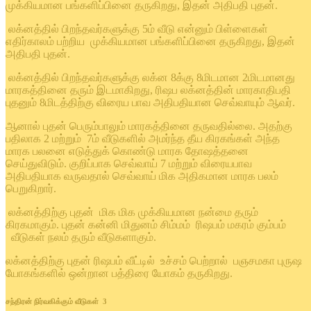
முக்கியமான பங்களிப்பினை தருகிறது, இதன் அதிபதி புதன்.
லக்னத்தில் பிறந்தவர்களுக்கு 5ம் வீடு என்னும் பிள்ளைகள்
எதிர்காலம் பற்றிய முக்கியமான பங்களிப்பினை தருகிறது, இதன்
அதிபதி புதன்.
லக்னத்தில் பிறந்தவர்களுக்கு லக்ன 8க்கு 8மிடமான 2மிடமானது
மாரகத்தினை தரும் இடமாகிறது, ரிஷப லக்னத்தின் மாரகாதிபதி
புதனும் 8மிடத்திற்கு விரைய பாவ அதிபதியான செவ்வாயும் ஆவர்.
ஆனால் புதன் பெரும்பாலும் மாரகத்தினை தருவதில்லை. அதற்கு
பதிலாக 2 மற்றும் 7ம் வீடுகளில் அமர்ந்த தீய கிரகங்கள் அந்த
மாரக பலனை எடுத்துக் கொண்டு மாரக தோஷத்தனை
செய்துவிடும். குறிப்பாக செவ்வாய் 7 மற்றும் விரையபாவ
அதிபதியாக வருவதால் செவ்வாய் மிக அதிகமான மாரக பலம்
பெறுகிறார்.
லக்னத்திற்கு புதன் மிக மிக முக்கியமான நன்மை தரும்
கிரகமாகும். புதன் கன்னி மிதுனம் சிம்மம் ரிஷபம் மகரம் கும்பம்
வீடுகள் நலம் தரும் வீடுகளாகும்.
லக்னத்திற்கு புதன் ரிஷபம் வீட்டில் உச்சம் பெற்றால் பஞசமகா புருஷ
யோகங்களில் ஒன்றான பத்திரை யோகம் தருகிறது.
சந்திரன் நிர்வகிக்கும் வீடுகள் 3