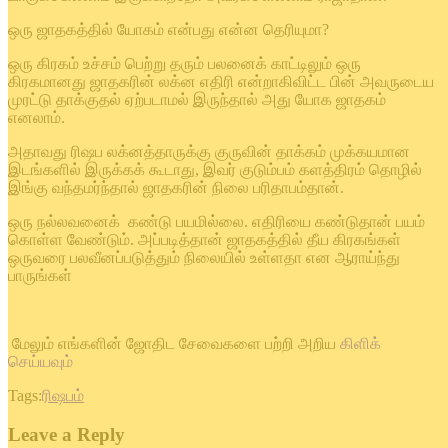
ஒரு ஜாதகத்தில் யோகம் என்பது என்ன தெரியுமா?
ஒரு கிரகம் உச்சம் பெற்று தரும் பலனைக் காட்டிலும் ஒரு
கிரகமானது ஜாதகரின் லக்ன எதிரி என்றாகிவிட்ட பின் அவருடைய
முரட்டு தாக்குதல் ஏற்படாமல் இருந்தால் அது யோக ஜாதகம்
எனலாம்.
அதாவது ரிஷப லக்னத்தாருக்கு குருவின் தாக்கம் முக்கயமான
இடங்களில் இருக்கக் கூடாது, இவர் குடும்பம் களத்திரம் தொழில்
இங்கு வந்தமர்ந்தால் ஜாதகரின் நிலை பரிதாபம்தான்.
ஒரு நல்லவனைக் கண்டு பயமில்லை. எதிரியை கண்டுதான் பயம்
கொள்ள வேண்டும். அப்படித்தான் ஜாதகத்தில் தீய கிரகங்கள்
ஒருவரை பலவீனப்படுத்தும் நிலையில் உள்ளதா என ஆராய்ந்து
பாருங்கள்
மேலும் எங்களின் ஜோதிட சேவைகளை பற்றி அறிய
கிளிக்
செய்யவும்
Tags:
ரிஷபம்
Leave a Reply