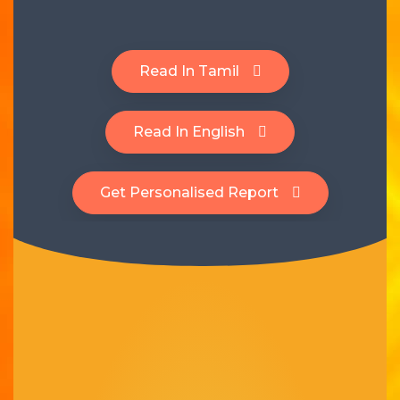
Vasthu Consultation
Viruchigam
Dhanushu
Magaram
Read In Tamil
Kumbam
Read In English
Meenam
Get Personalised Report