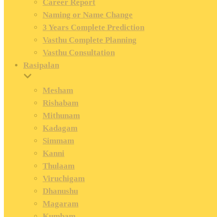
Career Report
Naming or Name Change
3 Years Complete Prediction
Vasthu Complete Planning
Vasthu Consultation
Rasipalan
Mesham
Rishabam
Mithunam
Kadagam
Simmam
Kanni
Thulaam
Viruchigam
Dhanushu
Magaram
Kumbam