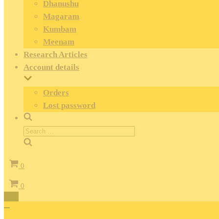
Dhanushu
Magaram
Kumbam
Meenam
Research Articles
Account details
Orders
Lost password
Search
for:
Cart
0
Cart
0
Toggle
Navigation
Toggle
Navigation