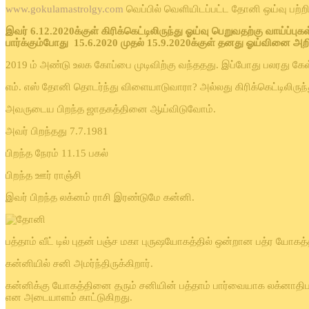
www.gokulamastrolgy.com
வெப்பில் வெளியிடப்பட்ட தோனி ஒய்வு பற்றி
இவர்
6.12.2020
க்குள்
கிரிக்கெட்டிலிருந்து
ஓய்வு
பெறுவதற்கு
வாய்ப்புகள
பார்க்கும்போது
15.6.2020
முதல்
15.9.2020
க்குள்
தனது
ஓய்வினை
அறி
2019 ம் அண்டு உலக கோப்பை முடிவிற்கு வந்ததது. இப்போது பலரது கே
எம். எஸ் தோனி தொடர்ந்து விளையாடுவாரா? அல்லது கிரிக்கெட்டிலிருந்
அவருடைய பிறந்த ஜாதகத்தினை ஆய்விடுவோம்.
அவர் பிறந்தது 7.7.1981
பிறந்த நேரம் 11.15 பகல்
பிறந்த ஊர் ராஞ்சி
இவர் பிறந்த லக்னம் ராசி இரண்டுமே கன்னி.
பத்தாம் வீட் டில் புதன் பஞ்ச மகா புருஷயோகத்தில் ஒன்றான பத்ர யோகத
கன்னியில் சனி அமர்ந்திருக்கிறார்.
கன்னிக்கு யோகத்தினை தரும் சனியின் பத்தாம் பார்வையாக லக்னாதிப
என அடையாளம் காட்டுகிறது.