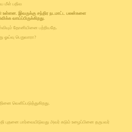
ய மீள் பதிவ
்
உள்ளன
.
இவருக்கு
சந்திர
நடமாட்ட
பலன்களை
விக்க
வாய்ப்பிருக்கிறது
.
ள்வியும் தோனியினை பற்றியதே.
து ஓய்வு பெறுவாரா?
்தினை வெளிப்படுத்துகிறது.
தி புதனை பார்வையிடுவது அவர் கடும் உழைப்பினை தருபவர்