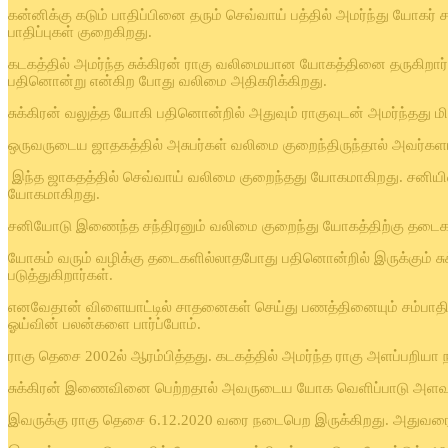
கன்னிக்கு கடும் பாதிப்பினை தரும் செவ்வாய் பத்தில் அமர்ந்து யோ
பாதிப்புகள் குறைகிறது.
கடகத்தில் அமர்ந்த சுக்கிரன் ராகு வலிமையான யோகத்தினை தருகிறார்க
பதினொன்று என்கிற போது வலிமை அதிகரிக்கிறது.
சுக்கிரன் வலுத்த யோகி பதினொன்றில் அதுவும் ராகுவுடன் அமர்ந்தத
ஒருவருடைய ஜாதகத்தில் அசுபர்கள் வலிமை குறைந்திருந்தால் அவர்களால்
இந்த ஜாகதத்தில் செவ்வாய் வலிமை குறைந்தது யோகமாகிறது. சனியின
யோகமாகிறது.
சனியோடு இணைந்த சந்திரனும் வலிமை குறைந்து யோகத்திற்கு தடை
யோகம் வரும் வழிக்கு தடைகளில்லாதபோது பதினொன்றில் இருக்கும் 
படுத்துகிறார்கள்.
எனவேதான் விளையாட்டில் சாதனைகள் செய்து பணத்தினையும் சம்பாதிக
ஓய்வின் பலன்களை பார்ப்போம்.
ராகு தெசை 2002ல் ஆரம்பித்தது. கடகத்தில் அமர்ந்த ராகு அளப்பறிய
சுக்கிரன் இணைவினை பெற்றதால் அவருடைய யோக வெளிப்பாடு அளவற்ற
இவருக்கு ராகு தெசை 6.12.2020 வரை நடைபெற இருக்கிறது. அதுவர