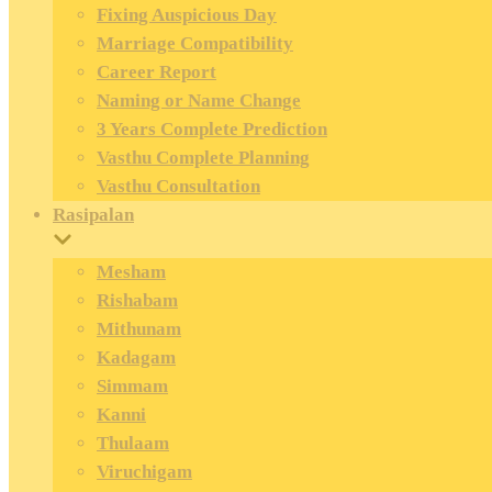
Fixing Auspicious Day
Marriage Compatibility
Career Report
Naming or Name Change
3 Years Complete Prediction
Vasthu Complete Planning
Vasthu Consultation
Rasipalan
Mesham
Rishabam
Mithunam
Kadagam
Simmam
Kanni
Thulaam
Viruchigam