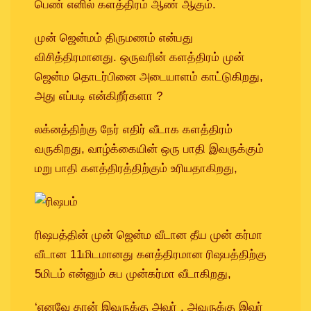
Vasthu Consultation
Viruchigam
பெண் எனில் களத்திரம் ஆண் ஆகும்.
Dhanushu
முன் ஜென்மம் திருமணம் என்பது
Magaram
விசித்திரமானது. ஒருவரின் களத்திரம் முன்
ஜென்ம தொடர்பினை அடையாளம் காட்டுகிறது,
Kumbam
அது எப்படி என்கிறீர்களா ?
Meenam
லக்னத்திற்கு நேர் எதிர் வீடாக களத்திரம்
வருகிறது, வாழ்க்கையின் ஒரு பாதி இவருக்கும்
மறு பாதி களத்திரத்திற்கும் உரியதாகிறது,
ரிஷபத்தின் முன் ஜென்ம வீடான தீய முன் கர்மா
வீடான 11மிடமானது களத்திரமான ரிஷபத்திற்கு
5மிடம் என்னும் சுப முன்கர்மா வீடாகிறது,
‘எனவே தான் இவருக்கு அவர் . அவருக்கு இவர்