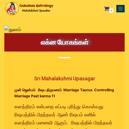
0
Skip
to
content
Your Astrologer
லக்ன யோகங்கள்
Astrology Services
Creating Horoscope
Why To Choose Us
General Questions
Mesham
Rasipalan
Fixing Auspicious Day
Rishabam
Our Achievements
Marriage Compatibility
Mithunam
Orders
Sri Mahalakshmi Upasagar
Track Records
Career Report
Kadagam
Lost password
முன் ஜென்மம் ரிஷப திருமணம் Marriage Taurus Controlling
Marriage Past karma 11
Testimonials
Naming or Name Change
Simmam
களத்திரம் என்பதை எப்படி புரிந்து கொள்வது
Blog
3 Years Complete Prediction
Kanni
ரிஷபத்தில் பிறந்தவர் ஆண் ரிஷபம் எனில்
Contact us
Vasthu Complete Planning
Thulaam
களத்திரம் மனைவி ஆகும். ரிஷபத்தில் பிறந்தவர்